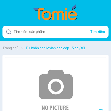
Tìm kiếm
Trang chủ
Túi khăn nén Mylan cao cấp 15 cái/túi