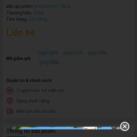
Mã sản phẩm:
8936039561736-D
Thương hiệu:
CLASI
Tình trạng:
Còn hàng
Liên hệ
Giảm 50%
Giảm 15%
Giảm 10k
Mã giảm giá
Tặng 500k
Quyền lợi & chính sách:
7 ngày hoàn trả miễn phí
Hàng chính hãng
Miễn phí vận chuyển
Thông tin sản phẩm