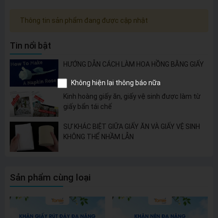
Thông tin sản phẩm đang được cập nhật
Tin nổi bật
HƯỚNG DẪN CÁCH LÀM HOA HỒNG BẰNG GIẤY
Không hiện lại thông báo nữa
Kinh hoàng giấy ăn, giấy vệ sinh được làm từ
giấy bẩn tái chế
SỰ KHÁC BIỆT GIỮA GIẤY ĂN VÀ GIẤY VỆ SINH
KHÔNG THỂ NHẦM LẪN
Sản phẩm cùng loại