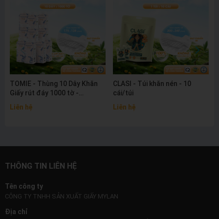
TOMIE - Thùng 10 Dây Khăn
CLASI - Túi khăn nén - 10
Giấy rút đáy 1000 tờ -
cái/túi
175x128mm
Liên hệ
Liên hệ
THÔNG TIN LIÊN HỆ
Tên công ty
CÔNG TY TNHH SẢN XUẤT GIẤY MYLAN
Địa chỉ